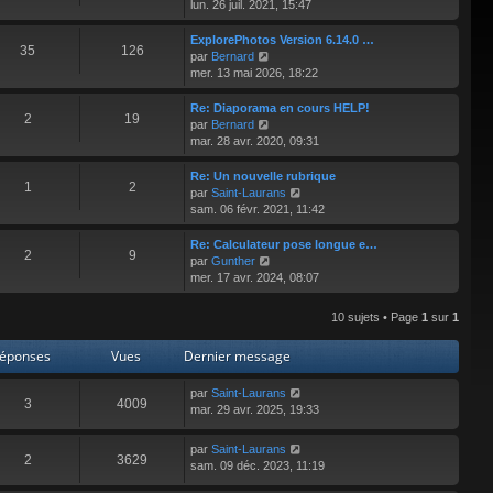
e
o
lun. 26 juil. 2021, 15:47
i
d
i
e
e
r
ExplorePhotos Version 6.14.0 …
r
35
126
r
l
V
par
Bernard
m
n
e
o
mer. 13 mai 2026, 18:22
e
i
d
i
s
e
e
r
Re: Diaporama en cours HELP!
s
r
2
19
r
l
V
par
Bernard
a
m
n
e
o
mar. 28 avr. 2020, 09:31
g
e
i
d
i
e
s
e
e
r
Re: Un nouvelle rubrique
s
r
1
2
r
l
V
par
Saint-Laurans
a
m
n
e
o
sam. 06 févr. 2021, 11:42
g
e
i
d
i
e
s
e
e
r
Re: Calculateur pose longue e…
s
r
2
9
r
l
V
par
Gunther
a
m
n
e
o
mer. 17 avr. 2024, 08:07
g
e
i
d
i
e
s
e
e
r
10 sujets • Page
1
sur
1
s
r
r
l
a
m
n
e
g
éponses
Vues
Dernier message
e
i
d
e
s
e
e
s
r
r
par
Saint-Laurans
3
4009
a
m
n
mar. 29 avr. 2025, 19:33
g
e
i
e
s
e
par
Saint-Laurans
s
r
2
3629
sam. 09 déc. 2023, 11:19
a
m
g
e