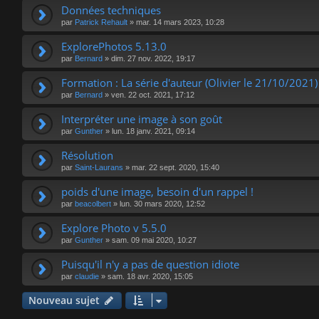
Données techniques
par
Patrick Rehault
»
mar. 14 mars 2023, 10:28
ExplorePhotos 5.13.0
par
Bernard
»
dim. 27 nov. 2022, 19:17
Formation : La série d'auteur (Olivier le 21/10/2021)
par
Bernard
»
ven. 22 oct. 2021, 17:12
Interpréter une image à son goût
par
Gunther
»
lun. 18 janv. 2021, 09:14
Résolution
par
Saint-Laurans
»
mar. 22 sept. 2020, 15:40
poids d'une image, besoin d'un rappel !
par
beacolbert
»
lun. 30 mars 2020, 12:52
Explore Photo v 5.5.0
par
Gunther
»
sam. 09 mai 2020, 10:27
Puisqu'il n'y a pas de question idiote
par
claudie
»
sam. 18 avr. 2020, 15:05
Nouveau sujet