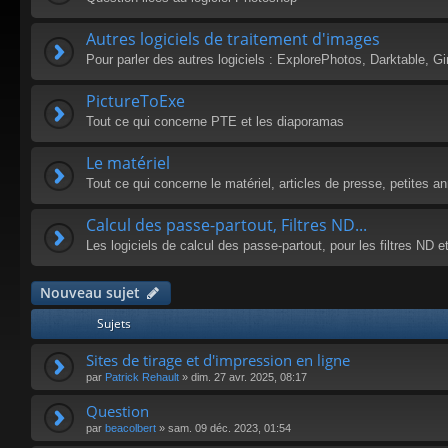
Autres logiciels de traitement d'images
Pour parler des autres logiciels : ExplorePhotos, Darktable, G
PictureToExe
Tout ce qui concerne PTE et les diaporamas
Le matériel
Tout ce qui concerne le matériel, articles de presse, petites a
Calcul des passe-partout, Filtres ND...
Les logiciels de calcul des passe-partout, pour les filtres ND et
Nouveau sujet
Sujets
Sites de tirage et d'impression en ligne
par
Patrick Rehault
»
dim. 27 avr. 2025, 08:17
Question
par
beacolbert
»
sam. 09 déc. 2023, 01:54