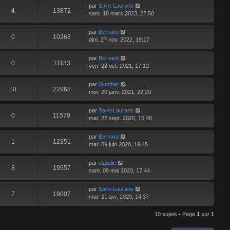
par
Saint-Laurans
e
s
4
13872
sam. 18 mars 2023, 22:50
s
a
g
par
Bernard
0
10268
e
dim. 27 nov. 2022, 19:17
par
Bernard
0
11183
ven. 22 oct. 2021, 17:12
par
Gunther
10
22968
mer. 20 janv. 2021, 22:29
par
Saint-Laurans
0
11570
mar. 22 sept. 2020, 15:40
par
Bernard
1
12351
mar. 09 juin 2020, 19:45
par
claudie
8
19557
sam. 09 mai 2020, 17:44
par
Saint-Laurans
7
19007
mar. 21 avr. 2020, 14:37
10 sujets • Page
1
sur
1