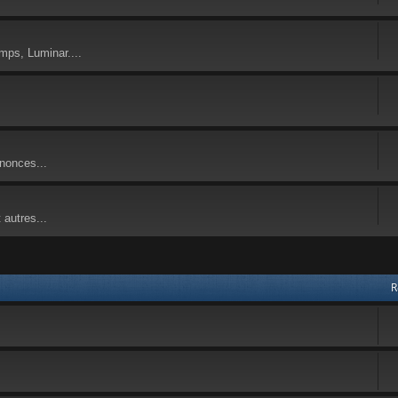
imps, Luminar....
nnonces...
 autres...
R