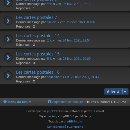
Dernier message par
Eric
«
ven. 26 févr. 2021, 22:12
Réponses :
1
Les cartes postales 7
Dernier message par
claudie
«
ven. 26 févr. 2021, 00:06
Réponses :
2
Les cartes postales 14
Dernier message par
Eric
«
mer. 24 févr. 2021, 22:54
Réponses :
3
Les cartes postales 15
Dernier message par
Eric
«
mar. 23 févr. 2021, 19:09
Réponses :
3
Les cartes postales 16
Dernier message par
beacolbert
«
lun. 22 févr. 2021, 01:43
Réponses :
2
Aller à
Index du forum
Supprimer les cookies
Heures au format
UTC+02:00
Développé par
phpBB
® Forum Software © phpBB Limited
Style par
Arty
- phpBB 3.3 par MrGaby
Traduit par
phpBB-fr.com
Confidentialité
|
Conditions