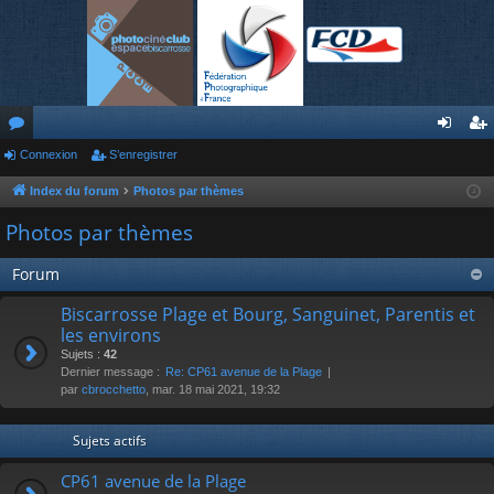
or
Connexion
S’enregistrer
on
’e
u
ne
nr
Index du forum
Photos par thèmes
m
xi
eg
Photos par thèmes
s
on
ist
Forum
re
Biscarrosse Plage et Bourg, Sanguinet, Parentis et
r
les environs
Sujets :
42
Dernier message :
Re: CP61 avenue de la Plage
par
cbrocchetto
, mar. 18 mai 2021, 19:32
Sujets actifs
CP61 avenue de la Plage