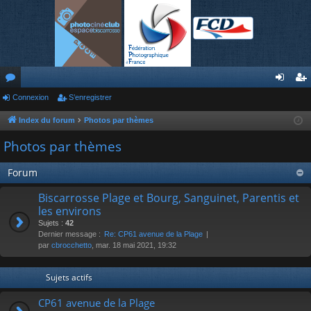
or
Connexion
S’enregistrer
on
’e
u
ne
nr
Index du forum
Photos par thèmes
m
xi
eg
Photos par thèmes
s
on
ist
Forum
re
Biscarrosse Plage et Bourg, Sanguinet, Parentis et
r
les environs
Sujets :
42
Dernier message :
Re: CP61 avenue de la Plage
par
cbrocchetto
, mar. 18 mai 2021, 19:32
Sujets actifs
CP61 avenue de la Plage