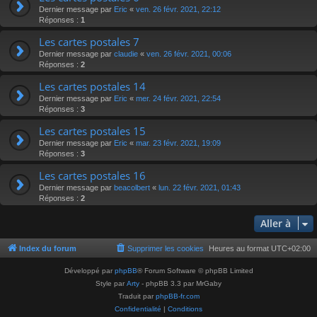
Dernier message par
Eric
«
ven. 26 févr. 2021, 22:12
Réponses :
1
Les cartes postales 7
Dernier message par
claudie
«
ven. 26 févr. 2021, 00:06
Réponses :
2
Les cartes postales 14
Dernier message par
Eric
«
mer. 24 févr. 2021, 22:54
Réponses :
3
Les cartes postales 15
Dernier message par
Eric
«
mar. 23 févr. 2021, 19:09
Réponses :
3
Les cartes postales 16
Dernier message par
beacolbert
«
lun. 22 févr. 2021, 01:43
Réponses :
2
Aller à
Index du forum
Supprimer les cookies
Heures au format
UTC+02:00
Développé par
phpBB
® Forum Software © phpBB Limited
Style par
Arty
- phpBB 3.3 par MrGaby
Traduit par
phpBB-fr.com
Confidentialité
|
Conditions