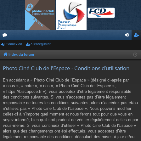
or
Connexion
S’enregistrer
on
’e
u
ne
nr
Index du forum
m
xi
eg
Photo Ciné Club de l'Espace - Conditions d’utilisation
s
on
ist
En accédant à « Photo Ciné Club de l'Espace » (désigné ci-après par
re
« nous », « notre », « nos », « Photo Ciné Club de l'Espace »,
« https://biscapcce.fr »), vous acceptez d’être légalement responsable
r
des conditions suivantes. Si vous n’acceptez pas d’être légalement
responsable de toutes les conditions suivantes, alors n’accédez pas et/ou
n’utilisez pas « Photo Ciné Club de l'Espace ». Nous pouvons modifier
celles-ci à n’importe quel moment et nous ferons tout pour que vous en
soyez informé, bien qu’il soit prudent de vérifier régulièrement celles-ci par
vous-même. Si vous continuez d’utiliser « Photo Ciné Club de l'Espace »
alors que des changements ont été effectués, vous acceptez d’être
légalement responsable des conditions découlant des mises à jour et/ou