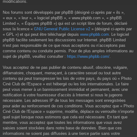
modifications.
Nos forums sont développés par phpBB (désigné ci-après par « ils »,
« eux », « leur », « logiciel phpBB », « www.phpbb.com », « phpBB
Limited », « Équipes phpBB ») qui est un script libre de forum, déclaré
sous la licence «
GNU General Public License v2
» (désigné ci-après par
« GPL ») et qui peut être téléchargé depuis
www.phpbb.com
. Le logiciel
phpBB facilite seulement les discussions sur Internet. phpBB Limited
n’est pas responsable de ce que nous acceptons ou n’acceptons pas
comme contenu ou conduite permis. Pour de plus amples informations au
sujet de phpBB, veuillez consulter :
https://www.phpbb.com/
.
Vous acceptez de ne pas publier de contenu abusif, obscène, vulgaire,
diffamatoire, choquant, menaçant, à caractère sexuel ou tout autre
contenu qui peut transgresser les lois de votre pays, du pays où « Photo
Ciné Club de l'Espace » est hébergé ou les lois internationales. Le faire
peut vous mener à un bannissement immédiat et permanent, avec une
notification à votre fournisseur d’accès à Internet si nous le jugeons
nécessaire. Les adresses IP de tous les messages sont enregistrées
pour aider au renforcement de ces conditions. Vous acceptez que « Photo
Ciné Club de l'Espace » supprime, modifie, déplace ou verrouille n’importe
quel sujet lorsque nous estimons que cela est nécessaire. En tant que
membre, vous acceptez que toutes les informations que vous avez
saisies soient stockées dans notre base de données. Bien que ces
informations ne soient pas diffusées à une tierce partie sans votre