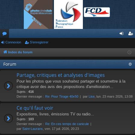
or
Connexion
S’enregistrer
on
’e
u
ne
nr
Index du forum
m
xi
eg
Forum
s
on
ist
Partage, critiques et analyses d'images
re
Pour les photos que vous souhaitez partager et soumettre à la
critique avoir des avis des propositions d'amélioration...
r
Sujets :
416
Dernier message :
Re: Pour Tirage 40x50
par
Lise
, lun. 23 mars 2026, 13:08
Ce qu'il faut voir
Expositions, livres, émissions TV ou radio...
Sujets :
103
Dernier message :
Re: En ces temps de canicule
par
Saint-Laurans
, ven. 17 juil. 2026, 20:23