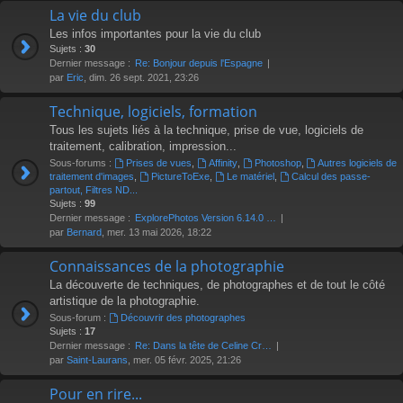
La vie du club
Les infos importantes pour la vie du club
Sujets :
30
Dernier message :
Re: Bonjour depuis l'Espagne
par
Eric
, dim. 26 sept. 2021, 23:26
Technique, logiciels, formation
Tous les sujets liés à la technique, prise de vue, logiciels de
traitement, calibration, impression...
Sous-forums :
Prises de vues
,
Affinity
,
Photoshop
,
Autres logiciels de
traitement d'images
,
PictureToExe
,
Le matériel
,
Calcul des passe-
partout, Filtres ND...
Sujets :
99
Dernier message :
ExplorePhotos Version 6.14.0 …
par
Bernard
, mer. 13 mai 2026, 18:22
Connaissances de la photographie
La découverte de techniques, de photographes et de tout le côté
artistique de la photographie.
Sous-forum :
Découvrir des photographes
Sujets :
17
Dernier message :
Re: Dans la tête de Celine Cr…
par
Saint-Laurans
, mer. 05 févr. 2025, 21:26
Pour en rire...