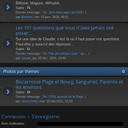
Bêtisier, blagues, défouloir...
Sujets :
75
Dernier message :
Re: 1ers messages de 2026 !
par
Bernard
, ven. 23 janv. 2026, 09:11
Les 101 questions que vous n'avez jamais osé
poser...
Sur une idée de Claudie, c'est là où il faut poser vos questions.
Peut-être y aura-t-il des réponses...
Sujets :
11
Dernier message :
Re: Pas de rubrique pour " ap…
par
claudie
, jeu. 05 déc. 2024, 19:49
Photos par thèmes
Biscarrosse Plage et Bourg, Sanguinet, Parentis et
les environs
Sujets :
42
Dernier message :
Re: CP61 avenue de la Plage
par
cbrocchetto
, mar. 18 mai 2021, 19:32
Connexion
•
S’enregistrer
Nom d’utilisateur :